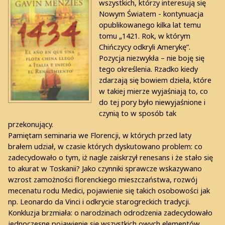
wszystkich, którzy interesują się
Nowym Światem - kontynuacja
opublikowanego kilka lat temu
tomu „1421. Rok, w którym
Chińczycy odkryli Amerykę”.
Pozycja niezwykła – nie boję się
tego określenia. Rzadko kiedy
zdarzają się bowiem dzieła, które
w takiej mierze wyjaśniają to, co
do tej pory było niewyjaśnione i
czynią to w sposób tak
przekonujący.
Pamiętam seminaria we Florencji, w których przed laty
brałem udział, w czasie których dyskutowano problem: co
zadecydowało o tym, iż nagle zaiskrzył renesans i że stało się
to akurat w Toskanii? Jako czynniki sprawcze wskazywano
wzrost zamożności florenckiego mieszczaństwa, rozwój
mecenatu rodu Medici, pojawienie się takich osobowości jak
np. Leonardo da Vinci i odkrycie starogreckich tradycji.
Konkluzja brzmiała: o narodzinach odrodzenia zadecydowało
jednoczesne pojawienie się wszystkich owych elementów.