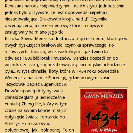
Renesans narodził się między nimi, na ich styku. Jednocześnie
jednak było oczywiste, że jest odpowiedź niepełna i
niezadowalająca. Brakowało kropki nad „i”. Czynnika
decydującego, a nie elementów, które co najwyżej
zasługiwały na miano jego tła.
Książka Gavina Menziesa dostarcza tego elementu, którego w
owych dyskusjach brakowało: czynnika sprawczego. Po
mrówczych studiach, w czasie których – jak twierdzi –
odwiedził 900 bibliotek i muzeów, Menzies doszedł on do
wniosku, że iskrą, zapoczątkowującą europejskie odrodzenie
była... wizyta chińskiej floty, która w 1434 roku odwiedziła
Wenecję, a następnie Florencję, gdzie w owym czasie
rezydował papież Eugeniusz IV.
Dowódcą owej floty był wielki
chiński żeglarz (a jednocześnie
eunuch) Zheng He, który w tym
czasie na swoim koncie miał już
opłynięcie świata i dotarcie do
Ameryki – i to zarówno
południowej, jak i północnej. To on