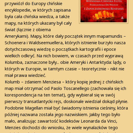
przywiózł do Europy chińskie
encyklopedie, w których zapisana
była cała chińska wiedza, a także
mapy, na których ukazany był cały
świat (łącznie z obiema
Amerykami). Mapy, które dały początek innym mapamundis –
Schoenera i Waldseemuellera, których istnienie burzyło nasza
dotychczasową wiedzę o początkach kartografii i epoce
wielkich odkryć. Na nich bowiem, w czasach przed wyprawą
Kolumba, zaznaczone były... obie Ameryki i Antarktyda: lądy, o
których w Europie, w tamtym czasie – teoretycznie - nikt nie
miał prawa wiedzieć.
Kolumb – zdaniem Menziesa – który kopię jednej z chińskich
map miał otrzymać od Paolo Toscanellego (zachowała się ich
korespondencja na ten temat), gdy wybierał się w swój
pierwszy transatlantycki rejs, doskonale wiedział dokąd płynie.
Podobnie Magellan miał być świadomy istnienia cieśniny, która
później nazwana została jego nazwiskiem. Jakby tego było
mało, analizując zawartość kodeksów Leonarda da Vinci,
Menzies dochodzi do wniosku, że wiele wynalazków tego